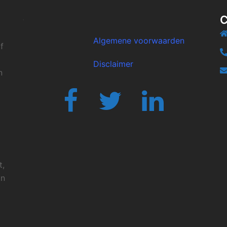
.
Algemene voorwaarden
f
Disclaimer
n
Fb
Twitter
Linkedin
t,
in