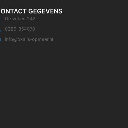
CONTACT GEGEVENS
De Veken 242
0226-354070
info@oxalis-opmeer.nl